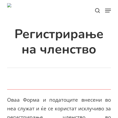
Skip
Menu
search
to
main
Регистрирање
content
на членство
Оваа Форма и податоците внесени во
неа служат и ќе се користат исклучиво за
регистрирање членство во