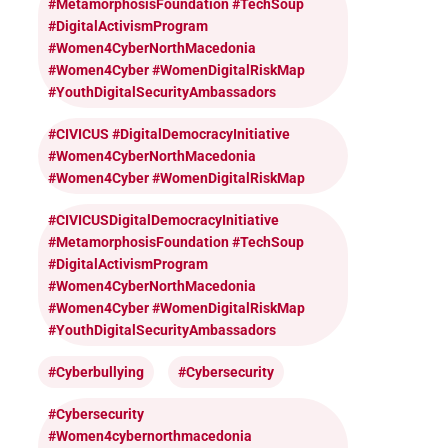
#MetamorphosisFoundation #TechSoup
#DigitalActivismProgram
#Women4CyberNorthMacedonia
#Women4Cyber #WomenDigitalRiskMap
#YouthDigitalSecurityAmbassadors
#CIVICUS #DigitalDemocracyInitiative
#Women4CyberNorthMacedonia
#Women4Cyber #WomenDigitalRiskMap
#CIVICUSDigitalDemocracyInitiative
#MetamorphosisFoundation #TechSoup
#DigitalActivismProgram
#Women4CyberNorthMacedonia
#Women4Cyber #WomenDigitalRiskMap
#YouthDigitalSecurityAmbassadors
#cyberbullying
#cybersecurity
#cybersecurity
#women4cybernorthmacedonia