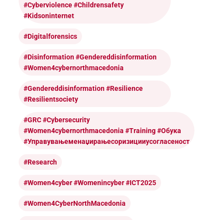
#cyberviolence #childrensafety
#kidsoninternet
#digitalforensics
#disinformation #gendereddisinformation
#women4cybernorthmacedonia
#Gendereddisinformation #resilience
#resilientsociety
#GRC #cybersecurity
#women4cybernorthmacedonia #training #обука
#управувањеменаџирањесоризицииусогласеност
#research
#women4cyber #womenincyber #ICT2025
#Women4CyberNorthMacedonia