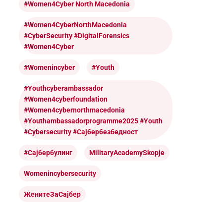
#Women4Cyber North Macedonia
#Women4CyberNorthMacedonia
#CyberSecurity #DigitalForensics
#Women4Cyber
#womenincyber
#youth
#youthcyberambassador
#women4cyberfoundation
#women4cybernorthmacedonia
#youthambassadorprogramme2025 #youth
#cybersecurity #сајбербезбедност
#Сајбербулинг
MilitaryAcademySkopje
Womenincybersecurity
ЖенитеЗаСајбер