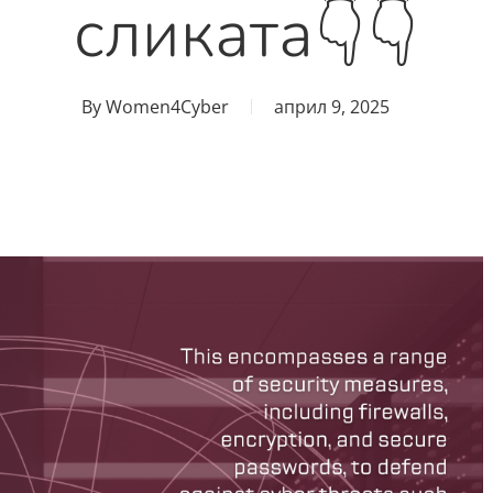
сликата👇👇
By
Women4Cyber
април 9, 2025