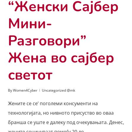
“Женски Сајбер
Мини-
Разговори”
Жена во сајбер
светот
By
Women4Cyber
Uncategorized @mk
Жените се се’ поголеми консументи на
технологијата, но нивното присуство во оваа
бранша се уште е далеку под очекувањата. Денес,
жените сочинуваат помеѓу 20 до…