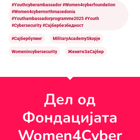
#youthcyberambassador #women4cyberfoundation
#women4cybernorthmacedonia
#youthambassadorprogramme2025 #youth
#cybersecurity #сајбербезбедност
#Сајбербулинг
MilitaryAcademySkopje
Womenincybersecurity
ЖенитеЗаСајбер
Дел од
Фондацијата
Women4Cyber