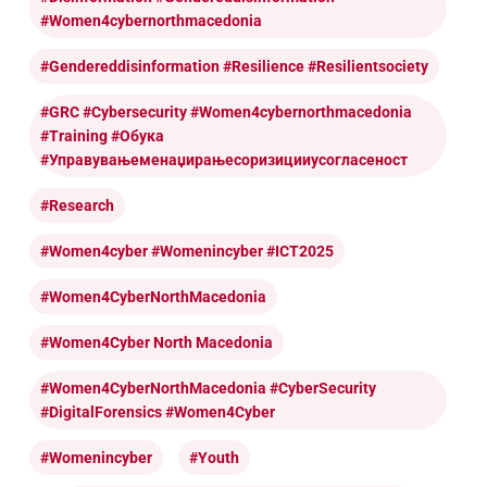
#women4cybernorthmacedonia
#Gendereddisinformation #resilience #resilientsociety
#GRC #cybersecurity #women4cybernorthmacedonia
#training #обука
#управувањеменаџирањесоризицииусогласеност
#research
#women4cyber #womenincyber #ICT2025
#Women4CyberNorthMacedonia
#Women4Cyber North Macedonia
#Women4CyberNorthMacedonia #CyberSecurity
#DigitalForensics #Women4Cyber
#womenincyber
#youth