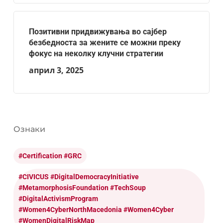
Позитивни придвижувања во сајбер
безбедноста за жените се можни преку
фокус на неколку клучни стратегии
април 3, 2025
Ознаки
#certification #GRC
#CIVICUS #DigitalDemocracyInitiative
#MetamorphosisFoundation #TechSoup
#DigitalActivismProgram
#Women4CyberNorthMacedonia #Women4Cyber
#WomenDigitalRiskMap