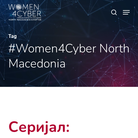
Skip
Menu
search
to
main
content
Tag
#Women4Cyber North
Macedonia
Серијал: