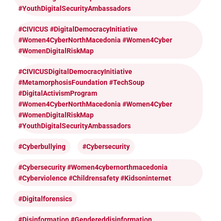
#YouthDigitalSecurityAmbassadors
#CIVICUS #DigitalDemocracyInitiative
#Women4CyberNorthMacedonia #Women4Cyber
#WomenDigitalRiskMap
#CIVICUSDigitalDemocracyInitiative
#MetamorphosisFoundation #TechSoup
#DigitalActivismProgram
#Women4CyberNorthMacedonia #Women4Cyber
#WomenDigitalRiskMap
#YouthDigitalSecurityAmbassadors
#cyberbullying
#cybersecurity
#cybersecurity #women4cybernorthmacedonia
#cyberviolence #childrensafety #kidsoninternet
#digitalforensics
#disinformation #gendereddisinformation