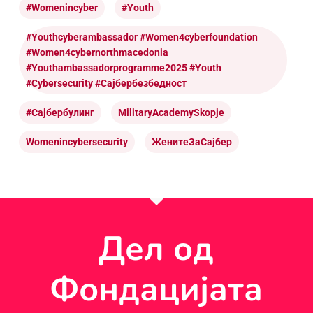
#womenincyber
#youth
#youthcyberambassador #women4cyberfoundation
#women4cybernorthmacedonia
#youthambassadorprogramme2025 #youth
#cybersecurity #сајбербезбедност
#Сајбербулинг
MilitaryAcademySkopje
Womenincybersecurity
ЖенитеЗаСајбер
Дел од
Фондацијата