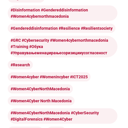
#disinformation #gendereddisinformation
#women4cybernorthmacedonia
#Gendereddisinformation #resilience #resilientsociety
#GRC #cybersecurity #women4cybernorthmacedonia
#training #обука
#управувањеменаџирањесоризицииусогласеност
#research
#women4cyber #womenincyber #ICT2025
#Women4CyberNorthMacedonia
#Women4Cyber North Macedonia
#Women4CyberNorthMacedonia #CyberSecurity
#DigitalForensics #Women4Cyber