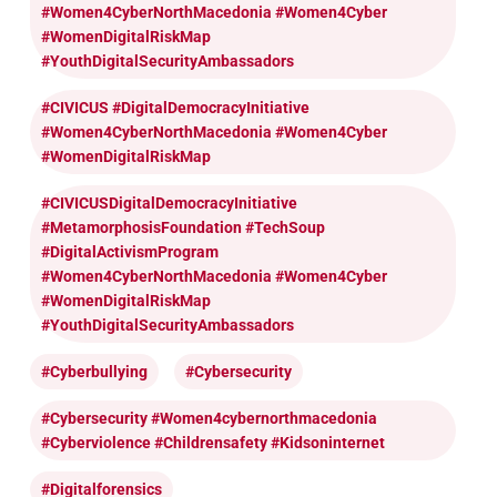
#Women4CyberNorthMacedonia #Women4Cyber
#WomenDigitalRiskMap
#YouthDigitalSecurityAmbassadors
#CIVICUS #DigitalDemocracyInitiative
#Women4CyberNorthMacedonia #Women4Cyber
#WomenDigitalRiskMap
#CIVICUSDigitalDemocracyInitiative
#MetamorphosisFoundation #TechSoup
#DigitalActivismProgram
#Women4CyberNorthMacedonia #Women4Cyber
#WomenDigitalRiskMap
#YouthDigitalSecurityAmbassadors
#cyberbullying
#cybersecurity
#cybersecurity #women4cybernorthmacedonia
#cyberviolence #childrensafety #kidsoninternet
#digitalforensics