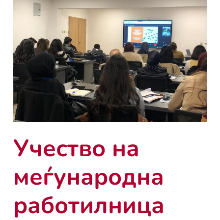
Учество на
меѓународна
работилница